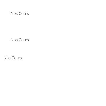
Nos Cours
Nos Cours
Nos Cours
ACTIVSTUDY VOUS ACCOMPA
TOUT AU LONG DU COLLÈGE
POUR UN PARCOURS RÉUSSI !
De la 6ème à la 3ème, notre priorité est d’assister les élève