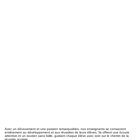
Coaching scolaire
Avec un dévouement et une passion remarquables, nos enseignants se consacrent
entièrement au développement et aux réussites de leurs élèves. Ils offrent une écoute
attentive et un soutien sans faille, guidant chaque élève avec soin sur le chemin de la
réussite scolaire