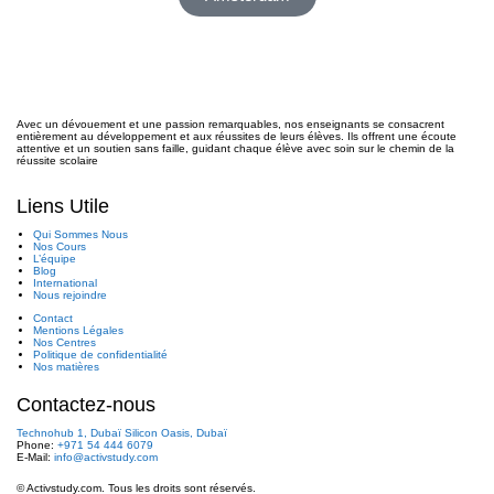
Avec un dévouement et une passion remarquables, nos enseignants se consacrent
entièrement au développement et aux réussites de leurs élèves. Ils offrent une écoute
attentive et un soutien sans faille, guidant chaque élève avec soin sur le chemin de la
réussite scolaire
Liens Utile
Qui Sommes Nous
Nos Cours
L’équipe
Blog
International
Nous rejoindre
Contact
Mentions Légales
Nos Centres
Politique de confidentialité
Nos matières
Contactez-nous
Technohub 1, Dubaï Silicon Oasis, Dubaï
Phone:
+971 54 444 6079
E-Mail:
info@activstudy.com
© Activstudy.com. Tous les droits sont réservés.