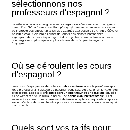
sélectionnons nos
professeurs d'espagnol ?
La sélection de nos enseignants en espagnol est effectuée avec une rigueur
particulière. Grâce à nos conseillers pédagogiques, nous sommes en mesure
de proposer des enseignants les plus adaptés aux besoins de chaque élève et
de leur niveau. Cela nous permet de former des classes homogènes
regroupant des étudiants partageant des objectifs similaires, favorisant ainsi
une progression plus rapide et plus efficace dans l’apprentissage de
l’espagnol.
Où se déroulent les cours
d'espagnol ?
Les cours d’espagnol se déroulent en
visioconférence
sur la plateforme que
votre professeur a l’habitude de travailler, donc cela peut varier en fonction des
professeurs. Les seuls
prérequis
sont un
ordinateur
ou une
tablette
équipés
d’une webcam et d’un micro, ainsi qu’une
connexion internet stable
. Il est
important de créer un environnement de travail adapté à chaque élève, que ce
soit en s’isolant dans sa chambre pour se concentrer ou en étant accompagné
par un adulte.
Quels sont vos tarifs pour