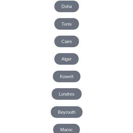
Doha
Tunis
Caire
Alger
Koweït
Londres
Beyrouth
Maroc