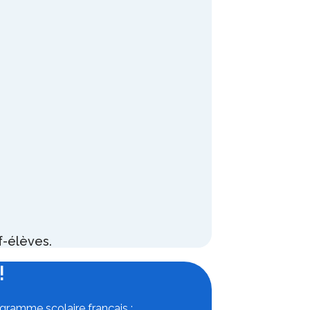
f-élèves.
!
gramme scolaire français :