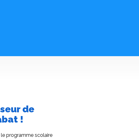
sseur de
abat !
t le programme scolaire