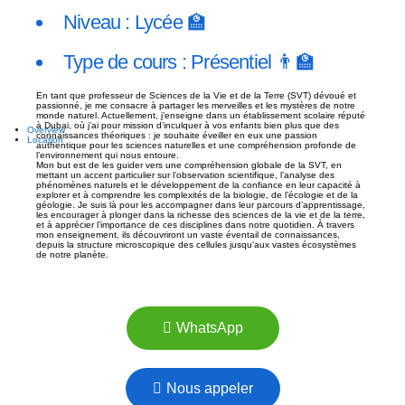
Niveau : Lycée 🏫
Type de cours : Présentiel 👨‍🏫
En tant que professeur de Sciences de la Vie et de la Terre (SVT) dévoué et
passionné, je me consacre à partager les merveilles et les mystères de notre
monde naturel. Actuellement, j’enseigne dans un établissement scolaire réputé
à Dubai, où j’ai pour mission d’inculquer à vos enfants bien plus que des
Overview
connaissances théoriques : je souhaite éveiller en eux une passion
Location
authentique pour les sciences naturelles et une compréhension profonde de
l’environnement qui nous entoure.
Mon but est de les guider vers une compréhension globale de la SVT, en
mettant un accent particulier sur l’observation scientifique, l’analyse des
phénomènes naturels et le développement de la confiance en leur capacité à
explorer et à comprendre les complexités de la biologie, de l’écologie et de la
géologie. Je suis là pour les accompagner dans leur parcours d’apprentissage,
les encourager à plonger dans la richesse des sciences de la vie et de la terre,
et à apprécier l’importance de ces disciplines dans notre quotidien. À travers
mon enseignement, ils découvriront un vaste éventail de connaissances,
depuis la structure microscopique des cellules jusqu’aux vastes écosystèmes
de notre planète.
WhatsApp
Nous appeler