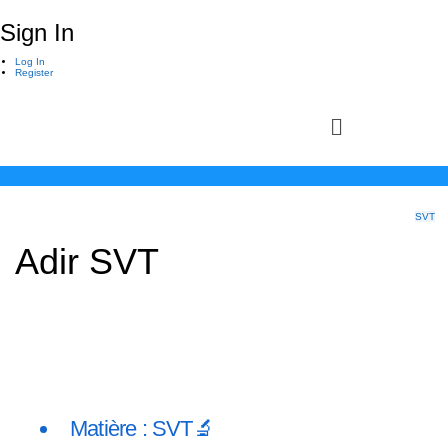
Sign In
Log In
Register
SVT
Adir SVT
Matière : SVT🔬