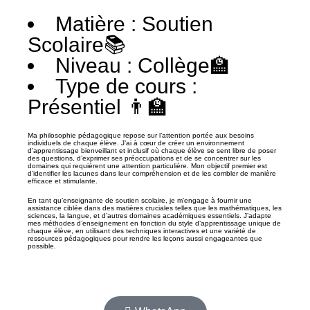
Matière : Soutien
Scolaire📚
Niveau : Collège🏫
Type de cours :
Présentiel 👨‍🏫
Ma philosophie pédagogique repose sur l’attention portée aux besoins
individuels de chaque élève. J’ai à cœur de créer un environnement
d’apprentissage bienveillant et inclusif où chaque élève se sent libre de poser
des questions, d’exprimer ses préoccupations et de se concentrer sur les
domaines qui requièrent une attention particulière. Mon objectif premier est
d’identifier les lacunes dans leur compréhension et de les combler de manière
efficace et stimulante.
En tant qu’enseignante de soutien scolaire, je m’engage à fournir une
assistance ciblée dans des matières cruciales telles que les mathématiques, les
sciences, la langue, et d’autres domaines académiques essentiels. J’adapte
mes méthodes d’enseignement en fonction du style d’apprentissage unique de
chaque élève, en utilisant des techniques interactives et une variété de
ressources pédagogiques pour rendre les leçons aussi engageantes que
possible.