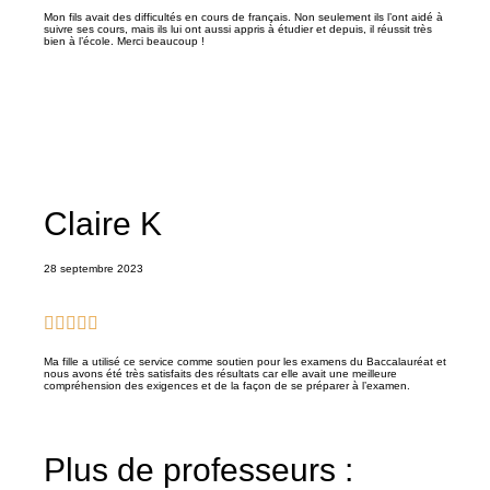
Mon fils avait des difficultés en cours de français. Non seulement ils l’ont aidé à
suivre ses cours, mais ils lui ont aussi appris à étudier et depuis, il réussit très
bien à l’école. Merci beaucoup !
Claire K
28 septembre 2023
Ma fille a utilisé ce service comme soutien pour les examens du Baccalauréat et
nous avons été très satisfaits des résultats car elle avait une meilleure
compréhension des exigences et de la façon de se préparer à l’examen.
Plus de professeurs :