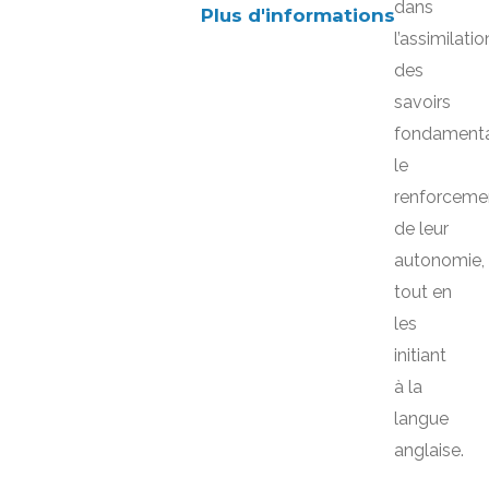
dans
Plus d'informations
l’assimilatio
des
savoirs
fondamenta
le
renforceme
de leur
autonomie,
tout en
les
initiant
à la
langue
anglaise.