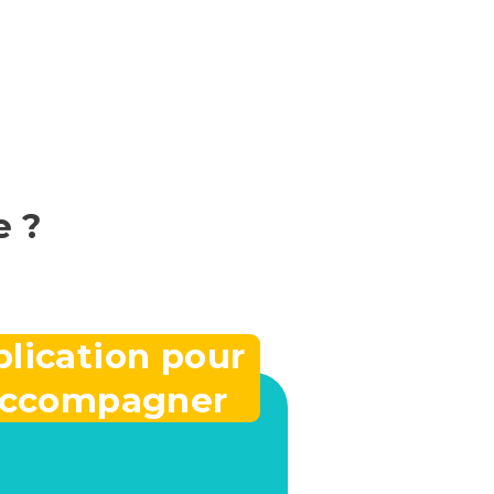
e ?
lication pour
accompagner