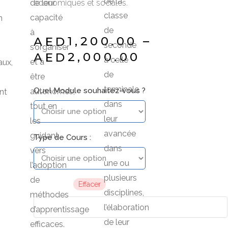
de la
de leur
économiques et sociales.
classe
capacité
n
de
à
–
1,200.00
AED
seconde
s’organiser
2,000.00
AED
à celle
et à
ux,
de
être
terminale
Quel Module souhaitez-vous ?
autonomes,
nt
dans
tout en
leur
les
avancée
guidant
Type de Cours :
dans
vers
une ou
l’adoption
plusieurs
de
Effacer
disciplines,
méthodes
l’élaboration
d’apprentissage
de leur
efficaces.