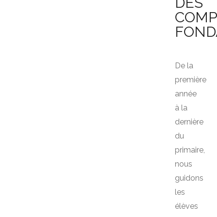
DES
COMP
FOND
De la
première
année
à la
PRIX DU STAGE
dernière
–
1,200.00
AED
du
2,000.00
AED
primaire,
nous
guidons
ORGANISATION
les
6h répartie sur 2 journées
élèves