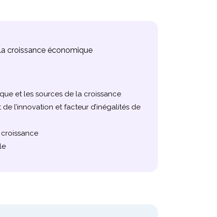
e la croissance économique
ue et les sources de la croissance
e l’innovation et facteur d’inégalités de
LES 
la croissance
Module 
Samedi 
le
Dimanc
ou
Samedi
Dimanc