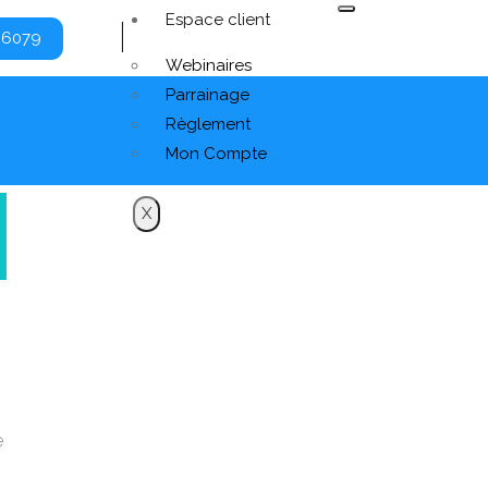
Espace client
 6079
Webinaires
Parrainage
Règlement
Mon Compte
X
e