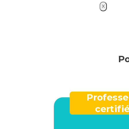
X
Po
Professe
certifi