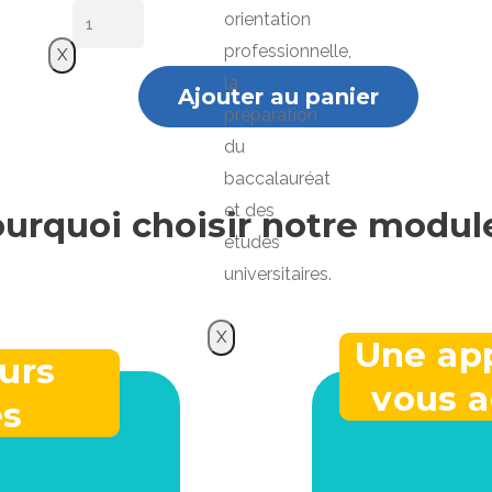
orientation
professionnelle,
X
la
Ajouter au panier
préparation
du
baccalauréat
et des
urquoi choisir notre modul
études
universitaires.
X
Une app
urs
vous 
és