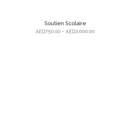
Soutien Scolaire
750.00
2,000.00
–
AED
AED