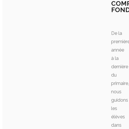
COM
FON
De la
premièr
année
à la
dernière
du
primaire,
nous
guidons
les
élèves
dans