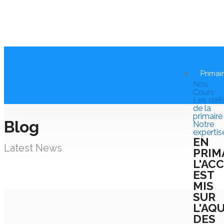
Primai
Nos
Cours
Les défi
de la
primaire
Blog
Notre
expertis
EN
Latest News
PRIM
L'AC
EST
MIS
SUR
L'AQ
DES