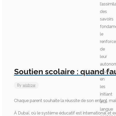
l’assimil
des
savoirs
fondame
le
renforc
de
leur
autonom
Soutien scolaire : quand f
tout
en
By
wistrow
les
initiant
Chaque parent souhaite la réussite de son enfant, mais
à la
langue
À Dubaï, où le système éducatif est international et e