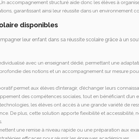
. Un accompagnement structuré aide donc les élèves à organise
tions, garantissant ainsi leur réussite dans un environnement co
olaire disponibles
mpagner leur enfant dans sa réussite scolaire grâce à un sou
i individualisé avec un enseignant dédié, permettant une adaptat
pprofondie des notions et un accompagnement sur mesure pour
boratif permet aux élèves d’interagir, d’échanger leurs connai
veloppement des compétences sociales, tout en bénéficiant d’u
technologies, les élèves ont accès à une grande variété de re
e. De plus, cette solution apporte flexibilité et accessibilité
.
mettent une remise à niveau rapide ou une préparation aux exa
 stratégies efficaces pour réussir les épreuves académiques.