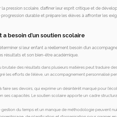
 la pression scolaire, d’affiner leur esprit critique et de dév
e progression durable et prépare les élèves à affronter les e
 a besoin d’un soutien scolaire
e déterminer si leur enfant a réellement besoin d’un accompagn
ses résultats et son bien-être académique.
u brutale des résultats dans plusieurs matières peut traduire 
 les efforts de l’élève, un accompagnement personnalisé permet 
 à faire ses devoirs, qui exprime un désintérêt marqué pour l’
e en ses capacités. Le soutien scolaire apporte un cadre stru
 gestion du temps et un manque de méthodologie peuvent nui
prentissage, de planification et d’organisation pour gagner en 