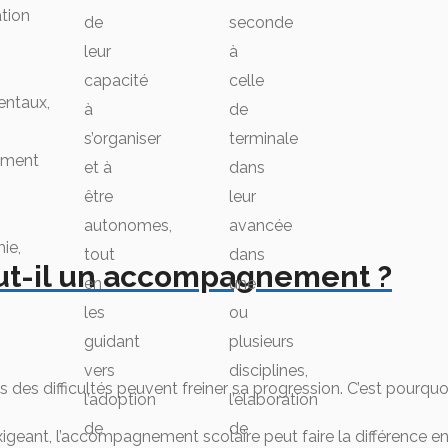
ation
de
seconde
leur
à
capacité
celle
ntaux,
à
de
s’organiser
terminale
ement
et à
dans
être
leur
autonomes,
avancée
ie,
tout
dans
aut-il un accompagnement ?
en
une
les
ou
guidant
plusieurs
vers
disciplines,
 des difficultés peuvent freiner sa progression. C’est pourqu
l’adoption
l’élaboration
de
de
xigeant, l’accompagnement scolaire peut faire la différence en