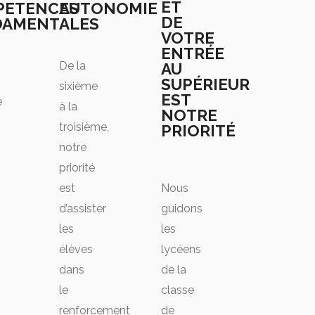
ET
PETENCES
AUTONOMIE
DE
DAMENTALES
VOTRE
ENTRÉE
De la
AU
SUPÉRIEUR
sixième
EST
e
à la
NOTRE
troisième,
PRIORITÉ
notre
priorité
est
Nous
d’assister
guidons
les
les
élèves
lycéens
dans
de la
le
classe
renforcement
de