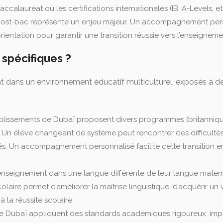
accalauréat ou les certifications internationales (IB, A-Levels
n post-bac représente un enjeu majeur. Un accompagnement perso
rientation pour garantir une transition réussie vers l’enseigneme
 spécifiques ?
nt dans un environnement éducatif multiculturel, exposés à de
blissements de Dubaï proposent divers programmes (britannique, 
n élève changeant de système peut rencontrer des difficultés
. Un accompagnement personnalisé facilite cette transition en
nseignement dans une langue différente de leur langue materne
colaire permet d’améliorer la maîtrise linguistique, d’acquérir
la réussite scolaire.
 de Dubaï appliquent des standards académiques rigoureux, imp