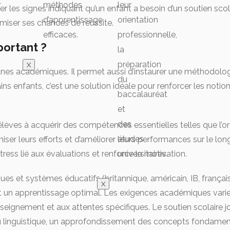
.
méthodes
leur
er les signes indiquant qu’un enfant a besoin d’un soutien scola
d’apprentissage
orientation
ser ses chances de réussite.
efficaces.
professionnelle,
portant ?
la
préparation
X
unes académiques. Il permet aussi d’instaurer une méthodologie
du
ins enfants, c’est une solution idéale pour renforcer les notio
baccalauréat
et
des
lèves à acquérir des compétences essentielles telles que l’or
études
r leurs efforts et d’améliorer leurs performances sur le long t
universitaires.
ress lié aux évaluations et renforce la motivation.
ngues et systèmes éducatifs (britannique, américain, IB, franç
X
 et un apprentissage optimal. Les exigences académiques vari
ignement et aux attentes spécifiques. Le soutien scolaire jo
eau linguistique, un approfondissement des concepts fondame