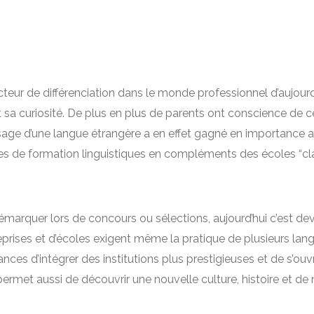
cteur de différenciation dans le monde professionnel d’aujourd
et sa curiosité. De plus en plus de parents ont conscience de c
sage d’une langue étrangère a en effet gagné en importance au f
es de formation linguistiques en compléments des écoles “cla
démarquer lors de concours ou sélections, aujourd’hui c’est d
eprises et d’écoles exigent même la pratique de plusieurs lang
es d’intégrer des institutions plus prestigieuses et de s’ouv
permet aussi de découvrir une nouvelle culture, histoire et de