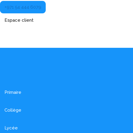
+971 54 444 6079
Espace client
Primaire
Collège
Lycée