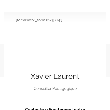
[forminator_form id="9214"]
Formulaire prise de contact
aide aux devoirs eleve
Xavier Laurent
Conseiller Pédagogique
Contactez directement notre