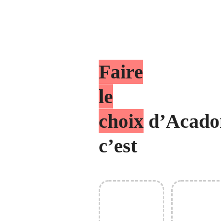
Faire
le
choix
d’Acado
c’est