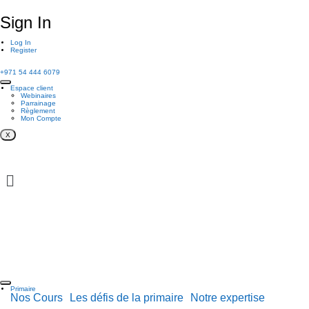
Sign In
Log In
Register
+971 54 444 6079
Espace client
Webinaires
Parrainage
Règlement
Mon Compte
X
Primaire
Nos Cours
Les défis de la primaire
Notre expertise