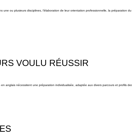
ne ou plusieurs disciplines, l’élaboration de leur orientation professionnelle, la préparation du
URS VOULU RÉUSSIR
ns en anglais nécessitent une préparation individualisée, adaptée aux divers parcours et profils de
ES