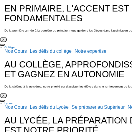
EN PRIMAIRE, L'ACCENT EST
FONDAMENTALES
De la première année à la dernière du primaire, nous guidons les élèves dans l’assimilation de
X
Collège
Nos Cours
Les défis du collège
Notre expertise
AU COLLÈGE, APPROFONDIS
ET GAGNEZ EN AUTONOMIE
De la sixième à la troisième, notre priorité est d’assister les élèves dans le renforcement de 
X
Lycée
Nos Cours
Les défis du Lycée
Se préparer au Supérieur
No
AU LYCÉE, LA PRÉPARATION
EST NOTRE PRIORITÉ