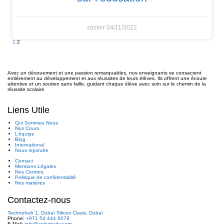
zacker
04/11/2022
1
2
Avec un dévouement et une passion remarquables, nos enseignants se consacrent
entièrement au développement et aux réussites de leurs élèves. Ils offrent une écoute
attentive et un soutien sans faille, guidant chaque élève avec soin sur le chemin de la
réussite scolaire
Liens Utile
Qui Sommes Nous
Nos Cours
L’équipe
Blog
International
Nous rejoindre
Contact
Mentions Légales
Nos Centres
Politique de confidentialité
Nos matières
Contactez-nous
Technohub 1, Dubaï Silicon Oasis, Dubaï
Phone:
+971 54 444 6079
E-Mail:
info@activstudy.com