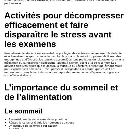
votre motivation, réduire l’anxiété, et vous donner un sentiment de contrôle sur votre
performance.
Activités pour décompresser
efficacement et faire
disparaître le stress avant
les examens
Pour éliminer le stress, il est essentiel de privilégier des activités qui favorisent la détente
et le bien-être. Le sport, comme la marche, le yoga ou la natation, permet de libérer des
endorphines et d’évacuer les tensions accumulées. Les pratiques de relaxation, comme la
méditation ou la respiration consciente, aident à calmer l’esprit et à se recentrer. Les
activités créatives, telles que le dessin, la musique ou l’écriture, offrent une échappatoire
pour exprimer ses émotions. Enfin, passer du temps dans la nature, que ce soit en
randonnée ou simplement dans un parc, apporte une sensation d’apaisement grâce à
son effet revitalisant.
L’importance du sommeil et
de l’alimentation
Le sommeil
Essentiel pour la santé mentale et physique
Répare le corps et régule les hormones de stress
Un manque de sommeil peut causer :
Fatigue