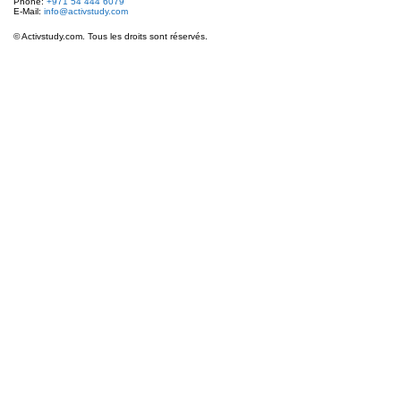
Phone:
+971 54 444 6079
E-Mail:
info@activstudy.com
© Activstudy.com. Tous les droits sont réservés.