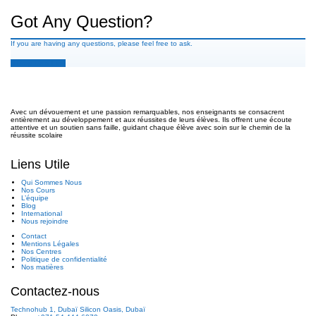
Got Any Question?
If you are having any questions, please feel free to ask.
Drop Us a Line
Avec un dévouement et une passion remarquables, nos enseignants se consacrent
entièrement au développement et aux réussites de leurs élèves. Ils offrent une écoute
attentive et un soutien sans faille, guidant chaque élève avec soin sur le chemin de la
réussite scolaire
Liens Utile
Qui Sommes Nous
Nos Cours
L’équipe
Blog
International
Nous rejoindre
Contact
Mentions Légales
Nos Centres
Politique de confidentialité
Nos matières
Contactez-nous
Technohub 1, Dubaï Silicon Oasis, Dubaï