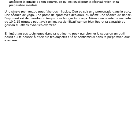
améliorer la qualité de ton somme, ce qui est crucil pour ta récovaération et ta
préparatise mentale.
Une simple promenade peut faire des miracles. Que ce soit une promenade dans le parc,
une séance de yoga, une partie de sport avec des amis, ou même une séance de danse,
l’important est de prendre du temps pour bouger ton corps. Même une courte promenade
de 10 à 15 minutes peut avoir un impact significatif sur ton bien-être et ta capacité de
gestion du stress avant les examens.
En intégrant ces techniques dans ta routine, tu peux transformer le stress en un outil
positif qui te pousse à atteindre tes objectifs et à te sentir mieux dans ta préparation aux
examens.