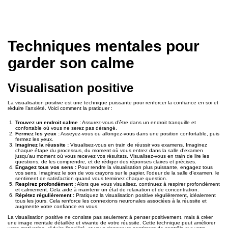
Techniques mentales pour
garder son calme
Visualisation positive
La visualisation positive est une technique puissante pour renforcer la confiance en soi et
réduire l’anxiété. Voici comment la pratiquer :
Trouvez un endroit calme :
Assurez-vous d’être dans un endroit tranquille et
confortable où vous ne serez pas dérangé.
Fermez les yeux :
Asseyez-vous ou allongez-vous dans une position confortable, puis
fermez les yeux.
Imaginez la réussite :
Visualisez-vous en train de réussir vos examens. Imaginez
chaque étape du processus, du moment où vous entrez dans la salle d’examen
jusqu’au moment où vous recevez vos résultats. Visualisez-vous en train de lire les
questions, de les comprendre, et de rédiger des réponses claires et précises.
Engagez tous vos sens :
Pour rendre la visualisation plus puissante, engagez tous
vos sens. Imaginez le son de vos crayons sur le papier, l’odeur de la salle d’examen, le
sentiment de satisfaction quand vous terminez chaque question.
Respirez profondément :
Alors que vous visualisez, continuez à respirer profondément
et calmement. Cela aide à maintenir un état de relaxation et de concentration.
Répétez régulièrement :
Pratiquez la visualisation positive régulièrement, idéalement
tous les jours. Cela renforce les connexions neuronales associées à la réussite et
augmente votre confiance en vous.
La visualisation positive ne consiste pas seulement à penser positivement, mais à créer
une image mentale détaillée et vivante de votre réussite. Cette technique peut améliorer