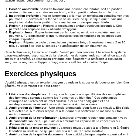
apaiser l’esprit. Voici comment la pratiquer :
Position confortable :
Assieds-toi dans une position confortable, soit en position
assise droite sur une chaise ou sur le sol, soit en position allongée sur le dos.
Inspiration profonde :
Inspire lentement par le nez, en remplissant complètement tes
poumons. Tu devrais sentir ton ventre se soulever, ce qui indique que tu fais une
respiration abdominale plutôt qu’une respiration thoracique superficielle.
Retenir la respiration :
Retiens ta respiration pendant quelques secondes. Cela
permet à ton corps de mieux absorber l’oxygène.
Expiration lente :
Expire lentement par la bouche, en vidant complètement tes
poumons. Tu peux imaginer que tu expulses tous les tensions et les stress avec
chaque expiration.
Répéter :
Répète ce cycle de respiration plusieurs fois, généralement entre 5 et 10
fois, ou jusqu’à ce que tu sentes une amélioration de ton état mental.
Cette technique agit comme un bouton “reset” pour ton cerveau. Elle active le système
parasympathique, responsable de la relaxation et du repos, réduisant ainsi ton taux de
stress et d’anxiété. La respiration profonde aide également à améliorer la circulation
sanguine, à augmenter l’apport d’oxygène aux cellules, et à calmer l’esprit.
Exercices physiques
L’activité physque est un excellent moyen de réduire le stress et de booster ton bien-être
général. Voici comment elle peut t’aider :
Libération d’endorphines :
Lorsque tu bouges ton corps, il libère des endorphines,
des hormones connues comme les “hormones du bien-être”. Ces substances
chimiques naturelles ont un effet similaire à celui des analgiques et des
antidépresseurs, te aidant à te sentir bien et à réduire le stress.
Amélioration de l’humeur :
Une simple promenade peut faire des miracles. Elle t’aide
à te détendre, à te clarer l’esprit, et à te donner un sentiment de maîtrise sur ton
environnement.
Amélioration de la concéntration :
L’exercice physque requiert une certaine niveau
de concéntration, ce qui peut aid er à améliorer ta capacié de te concéntrer sur
d’autres tâches, comme tes révisons.
Réduision de la tention phyique :
L’exercice physque aide à te détendre et à réduire
la tention musculaire, ce qui peut aid er à réduire l’an xiété mentale.
Amélioration de la qualité du somme :
Une activité physque réguliè re peut aid er à