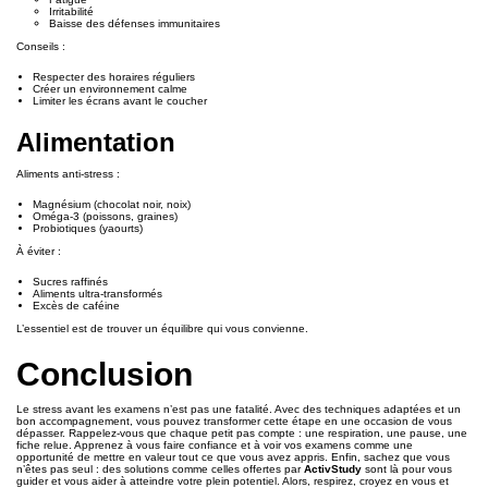
Irritabilité
Baisse des défenses immunitaires
Conseils :
Respecter des horaires réguliers
Créer un environnement calme
Limiter les écrans avant le coucher
Alimentation
Aliments anti-stress :
Magnésium (chocolat noir, noix)
Oméga-3 (poissons, graines)
Probiotiques (yaourts)
À éviter :
Sucres raffinés
Aliments ultra-transformés
Excès de caféine
L’essentiel est de trouver un équilibre qui vous convienne.
Conclusion
Le stress avant les examens n’est pas une fatalité. Avec des techniques adaptées et un
bon accompagnement, vous pouvez transformer cette étape en une occasion de vous
dépasser. Rappelez-vous que chaque petit pas compte : une respiration, une pause, une
fiche relue. Apprenez à vous faire confiance et à voir vos examens comme une
opportunité de mettre en valeur tout ce que vous avez appris. Enfin, sachez que vous
n’êtes pas seul : des solutions comme celles offertes par
ActivStudy
sont là pour vous
guider et vous aider à atteindre votre plein potentiel. Alors, respirez, croyez en vous et