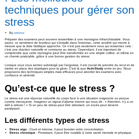
techniques pour gérer son
stress
By
wistrow
Préparer des examens peut souvent ressembler à une montagne infranchissable. Vous
savez, ce sentiment de lourdeur qui s’installe dans l’estomac, cette anxiété qui monte à
mesure que la date fatidique approche. Ce n’est pas seulement vous qui ressentez cela ;
c’est une réaction naturelle et commune au stress. Cependant, il est important de
comprendre que cette montagne peut être transformée en une simple colline, et même en
un chemin praticable, grâce à une bonne gestion du stress.
Lorsque vous vous sentez submergé par l’angoisse, il est crucial de prendre du recul et de
mettre en place des stratégies pour la gérer. C’est là que
ActivStudy
entre en jeu. Nous
proposons des techniques simples mais efficaces pour aborder les examens avec
confiance et sérénité.
Qu’est-ce que le stress ?
Le stress est une réponse naturelle du corps face à une situation exigeante ou perçue
comme menaçante. Imaginez un signal d’alarme interne qui vous dit : « Attention, il y a un
défi à relever ! » Si un peu de stress peut être stimulant, un excès peut devenir
paralysant.
Les différents types de stress
Stress aigu
: Court et intense, il peut booster votre concentration.
Stress chronique
: Persistant, il peut être nuisible à votre santé mentale et physique.