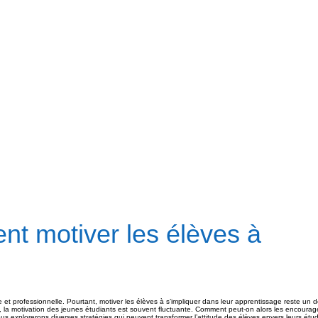
t motiver les élèves à
le et professionnelle. Pourtant, motiver les élèves à s’impliquer dans leur apprentissage reste un d
, la motivation des jeunes étudiants est souvent fluctuante. Comment peut-on alors les encourag
nous explorerons diverses stratégies qui peuvent transformer l’attitude des élèves envers leurs étu