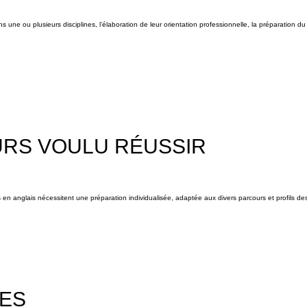
ne ou plusieurs disciplines, l’élaboration de leur orientation professionnelle, la préparation du
URS VOULU RÉUSSIR
ns en anglais nécessitent une préparation individualisée, adaptée aux divers parcours et profils de
ES