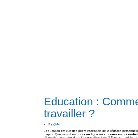
Education : Commen
travailler ?
By
@dem
L’éducation est l’un des piliers essentiels de la réussite personnel
majeur. Que ce soit en
cours en ligne
ou en
cours en présentiel
s’investir davantage dans leur travail scolaire ? Dans cet article, 