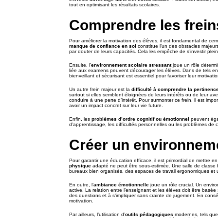
tout en optimisant les résultats scolaires.
Comprendre les freins
Pour améliorer la motivation des élèves, il est fondamental de cer
manque de confiance en soi
constitue l’un des obstacles majeur
par douter de leurs capacités. Cela les empêche de s’investir plei
Ensuite, l’
environnement scolaire stressant
joue un rôle détermi
liée aux examens peuvent décourager les élèves. Dans de tels enviro
bienveillant et sécurisant est essentiel pour favoriser leur motivatio
Un autre frein majeur est la
difficulté à comprendre la pertinenc
surtout si elles semblent éloignées de leurs intérêts ou de leur av
conduire à une perte d’intérêt. Pour surmonter ce frein, il est im
avoir un impact concret sur leur vie future.
Enfin, les
problèmes d’ordre cognitif ou émotionnel
peuvent égal
d’apprentissage, les difficultés personnelles ou les problèmes de 
Créer un environneme
Pour garantir une éducation efficace, il est primordial de mettre e
physique
adapté ne peut être sous-estimée. Une salle de classe bi
bureaux bien organisés, des espaces de travail ergonomiques et un 
En outre, l’
ambiance émotionnelle
joue un rôle crucial. Un enviro
active. La relation entre l’enseignant et les élèves doit être basée
des questions et à s’impliquer sans crainte de jugement. En conséqu
motivation.
Par ailleurs, l’utilisation d’
outils pédagogiques
modernes, tels que 