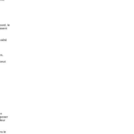
bord, le
issent
xiété
es,
 peut
on
 poser
leur
ns le