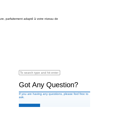
ure, parfaitement adapté à votre niveau de
Got Any Question?
If you are having any questions, please feel free to
ask.
Drop Us a Line