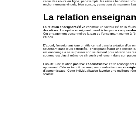
cadre des
cours en ligne
, par exemple, les élèves bénéficient d’un
environnements virtuels, bien conçus, permettent de maintenir l’att
La relation enseignan
La
relation enseignant-élève
constitue un facteur clé de la réussi
des élèves. Lorsqu’un enseignant prend le temps de
comprendre 
Cet engagement personnel de la part de l’enseignant montre à l’élè
études.
D’abord, l’enseignant joue un rôle central dans la création d’un 
soutenant dans leurs difficultés, l’enseignant établit une relation
est encouragé à se surpasser non seulement pour obtenir des résult
soutenu est plus à même de s’investir pleinement dans son parcou
Ensuite, une relation
positive et constructive
entre l’enseignant 
apprenant. Cela se traduit par une personnalisation des
stratégi
d’apprentissage. Cette individualisation favorise une meilleure ré
scolaire.