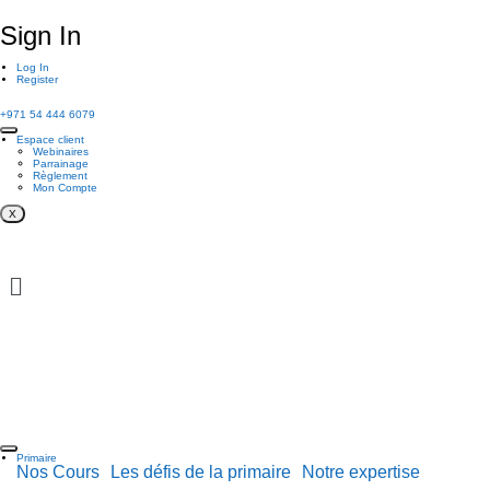
Sign In
Log In
Register
+971 54 444 6079
Espace client
Webinaires
Parrainage
Règlement
Mon Compte
X
Primaire
Nos Cours
Les défis de la primaire
Notre expertise