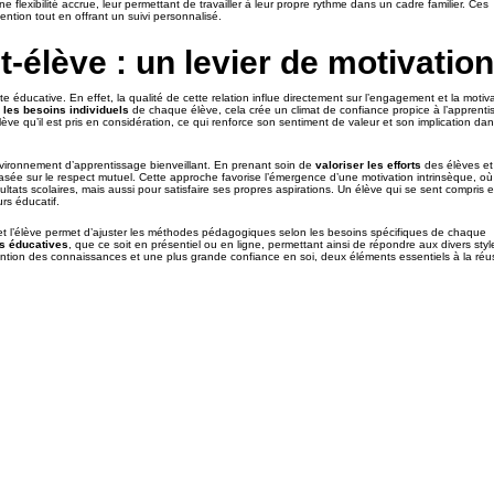
e flexibilité accrue, leur permettant de travailler à leur propre rythme dans un cadre familier. Ces
ention tout en offrant un suivi personnalisé.
t-élève : un levier de motivation
te éducative. En effet, la qualité de cette relation influe directement sur l’engagement et la motiv
les besoins individuels
de chaque élève, cela crée un climat de confiance propice à l’apprenti
ve qu’il est pris en considération, ce qui renforce son sentiment de valeur et son implication da
environnement d’apprentissage bienveillant. En prenant soin de
valoriser les efforts
des élèves et
 basée sur le respect mutuel. Cette approche favorise l’émergence d’une motivation intrinsèque, où 
ats scolaires, mais aussi pour satisfaire ses propres aspirations. Un élève qui se sent compris e
rs éducatif.
et l’élève permet d’ajuster les méthodes pédagogiques selon les besoins spécifiques de chaque
es éducatives
, que ce soit en présentiel ou en ligne, permettant ainsi de répondre aux divers styl
tention des connaissances et une plus grande confiance en soi, deux éléments essentiels à la réu