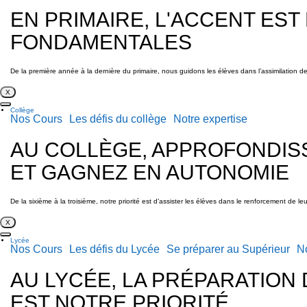
EN PRIMAIRE, L'ACCENT EST
FONDAMENTALES
De la première année à la dernière du primaire, nous guidons les élèves dans l’assimilation de
X
Collège
Nos Cours
Les défis du collège
Notre expertise
AU COLLÈGE, APPROFONDIS
ET GAGNEZ EN AUTONOMIE
De la sixième à la troisième, notre priorité est d’assister les élèves dans le renforcement de 
X
Lycée
Nos Cours
Les défis du Lycée
Se préparer au Supérieur
No
AU LYCÉE, LA PRÉPARATION
EST NOTRE PRIORITÉ