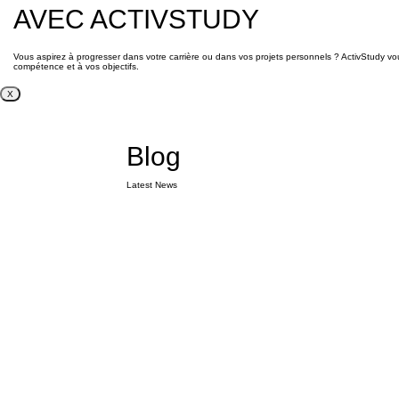
AVEC ACTIVSTUDY
Vous aspirez à progresser dans votre carrière ou dans vos projets personnels ? ActivStudy 
compétence et à vos objectifs.
X
Blog
Latest News