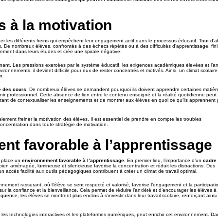
 à la motivation
ner les différents freins qui empêchent leur engagement actif dans le processus éducatif. Tout d’a
s. De nombreux élèves, confrontés à des échecs répétés ou à des difficultés d’apprentissage, fin
nement dans leurs études et crée une spirale négative.
nant. Les pressions exercées par le système éducatif, les exigences académiques élevées et l’an
nnements, il devient difficile pour eux de rester concentrés et motivés. Ainsi, un climat scolaire
n.
e des cours
. De nombreux élèves se demandent pourquoi ils doivent apprendre certaines matièr
enir professionnel. Cette absence de lien entre le contenu enseigné et la réalité quotidienne peut
portant de contextualiser les enseignements et de montrer aux élèves en quoi ce qu’ils apprennent
ement freiner la motivation des élèves. Il est essentiel de prendre en compte les troubles
concentration dans toute stratégie de motivation.
nt favorable à l’apprentissage
n place un
environnement favorable à l’apprentissage
. En premier lieu, l’importance d’un
cadre
en aménagée, lumineuse et silencieuse favorise la concentration et réduit les distractions. Des
accès facilité aux outils pédagogiques contribuent à créer un climat de travail optimal.
nnement rassurant, où l’élève se sent respecté et valorisé, favorise l’engagement et la participati
 sur la confiance et la bienveillance. Cela permet de réduire l’anxiété et d’encourager les élèves à
ence, les élèves se montrent plus enclins à s’investir dans leur travail scolaire, renforçant ainsi 
les technologies interactives et les plateformes numériques, peut enrichir cet environnement. Da